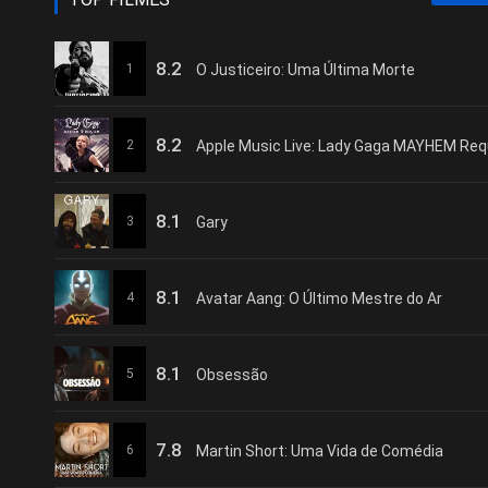
8.2
1
O Justiceiro: Uma Última Morte
8.2
2
8.1
3
Gary
8.1
4
Avatar Aang: O Último Mestre do Ar
8.1
5
Obsessão
7.8
6
Martin Short: Uma Vida de Comédia