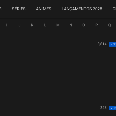
S
SÉRIES
ANIMES
LANÇAMENTOS 2025
G
I
J
K
L
M
N
O
P
Q
3,814
VER
243
VER