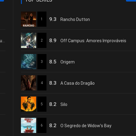
9.3
1
Rancho Dutton
8.9
Apple Music Live: Lady Gaga MAYHEM Requiem
2
Off Campus: Amores Improváveis
8.5
3
Origem
8.3
4
A Casa do Dragão
8.2
5
Silo
8.2
6
O Segredo de Widow’s Bay