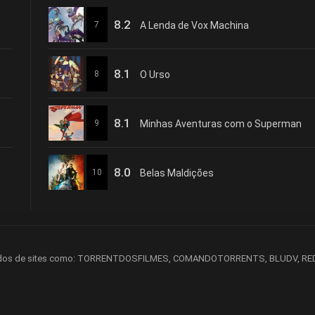
8.2
7
A Lenda de Vox Machina
8.1
8
O Urso
8.1
9
Minhas Aventuras com o Superman
8.0
10
Belas Maldições
| Conteúdos de sites como: TORRENTDOSFILMES, COMANDOTORRENTS, BLUDV, R