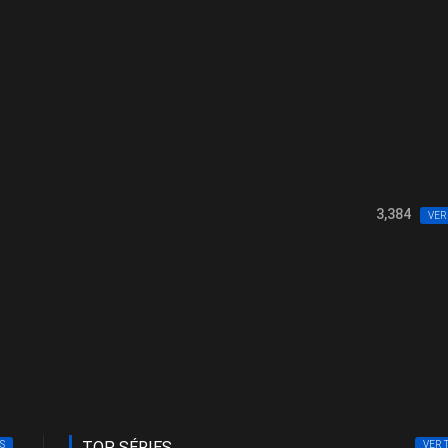
3,384
VER
TOP SÉRIES
S
VER 