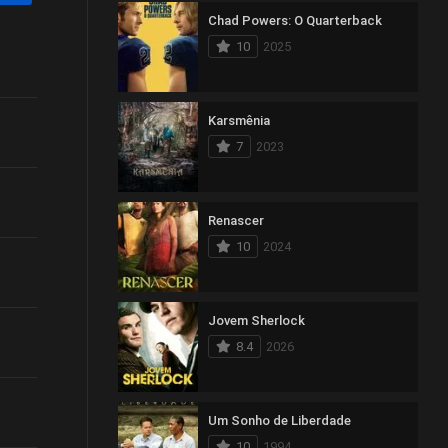
85
Família
Chad Powers: O Quarterback
10
2025
344
Fantasia
40
Faroeste
Karsmênia
368
Ficção
7
2023
85
Guerra
124
História
Renascer
10
2024
32
Marvel
200
Mistério
Jovem Sherlock
16
Multiverso DC
8.4
2026
94
Musical
291
Nacional
Um Sonho de Liberdade
10
1994