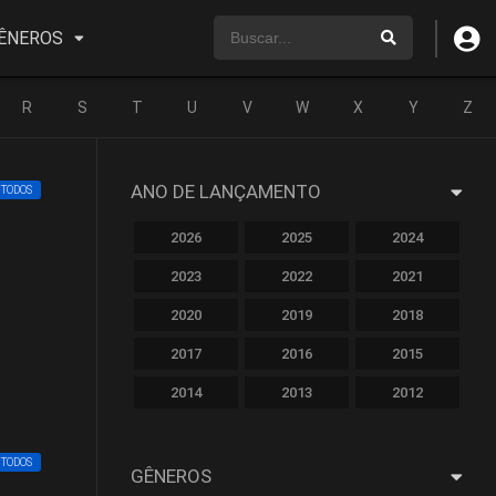
ÊNEROS
R
S
T
U
V
W
X
Y
Z
ANO DE LANÇAMENTO
 TODOS
2026
2025
2024
2023
2022
2021
2020
2019
2018
2017
2016
2015
2014
2013
2012
2011
2010
2009
 TODOS
2008
2007
2006
GÊNEROS